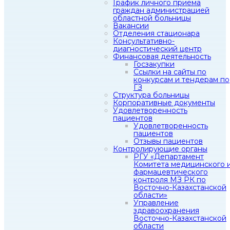
График личного приема
граждан администрацией
областной больницы
Вакансии
Отделения стационара
Консультативно-
диагностический центр
Финансовая деятельность
Госзакупки
Ссылки на сайты по
конкурсам и тендерам по
ГЗ
Структура больницы
Корпоративные документы
Удовлетворенность
пациентов
Удовлетворенность
пациентов
Отзывы пациентов
Контролирующие органы
РГУ «Департамент
Комитета медицинского 
фармацевтического
контроля МЗ РК по
Восточно-Казахстанской
области»
Управление
здравоохранения
Восточно-Казахстанской
области