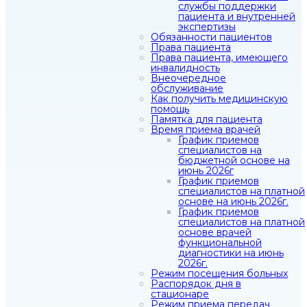
службы поддержки
пациента и внутренней
экспертизы
Обязанности пациентов
Права пациента
Права пациента, имеющего
инвалидность
Внеочередное
обслуживание
Как получить медицинскую
помощь
Памятка для пациента
Время приема врачей
График приемов
специалистов на
бюджетной основе на
июнь 2026г
График приемов
специалистов на платной
основе на июнь 2026г.
График приемов
специалистов на платной
основе врачей
функциональной
диагностики на июнь
2026г.
Режим посещения больных
Распорядок дня в
стационаре
Режим приема передач