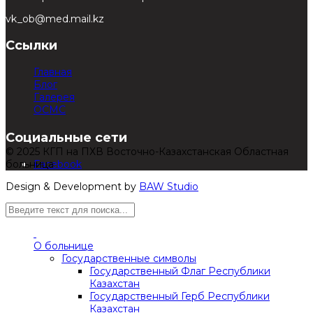
vk_ob@med.mail.kz
Ссылки
Главная
Блог
Галерея
ОСМС
Социальные сети
© 2025 КГП на ПХВ Восточно-Казахстанская Областная
больница
Facebook
Design & Development by
BAW Studio
О больнице
Государственные символы
Государственный Флаг Республики
Казахстан
Государственный Герб Республики
Казахстан