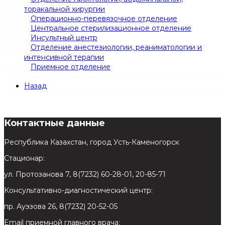
торакальной хирургии
Операционно-перевязочное отделение
Центральное стерилизационное отделение
Инсультный центр
Отделение анестезиологии, реаниматологии и
интенсивной терапии
Приемное отделение
Назад
Контактные данные
Республика Казахстан, город Усть-Каменогорск
Стационар:
ул. Протозанова 7, 8(7232) 60-28-01, 20-85-71
Консультативно-диагностический центр:
пр. Ауэзова 26, 8(7232) 20-52-05
Email приемной главного врача: