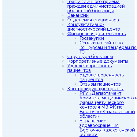
График личного приема
граждан администрацией
областной больницы
Вакансии
Отделения стационара
Консультативно-
диагностический центр
Финансовая деятельность
Госзакупки
Ссылки на сайты по
конкурсам и тендерам по
ГЗ
Структура больницы
Корпоративные документы
Удовлетворенность
пациентов
Удовлетворенность
пациентов
Отзывы пациентов
Контролирующие органы
РГУ «Департамент
Комитета медицинского 
фармацевтического
контроля МЗ РК по
Восточно-Казахстанской
области»
Управление
здравоохранения
Восточно-Казахстанской
области