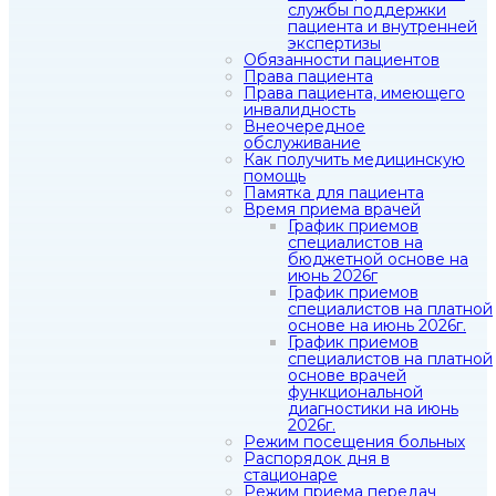
службы поддержки
пациента и внутренней
экспертизы
Обязанности пациентов
Права пациента
Права пациента, имеющего
инвалидность
Внеочередное
обслуживание
Как получить медицинскую
помощь
Памятка для пациента
Время приема врачей
График приемов
специалистов на
бюджетной основе на
июнь 2026г
График приемов
специалистов на платной
основе на июнь 2026г.
График приемов
специалистов на платной
основе врачей
функциональной
диагностики на июнь
2026г.
Режим посещения больных
Распорядок дня в
стационаре
Режим приема передач