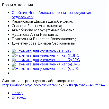
Врачи отделения:
Олейник Инна Александровна - заведующая
отделением;
Карымсаков Дархан Даирбекович;
Спасова Елена Анатольевна;
Акылбекова Меруерт Акылбековна;
Чудинова Анна Ивановна;
Подгорный Вячеслав Вячеславович;
Джемпеисова Динара Серікжанқызы.
Смотреть встроенную онлайн галерею в:
https://vkoob.kz/o-bolnitse/otd2?id=392#sigProId77435fec44
Назад
Вперед