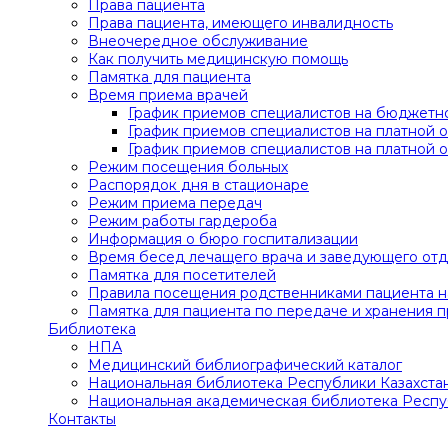
Права пациента
Права пациента, имеющего инвалидность
Внеочередное обслуживание
Как получить медицинскую помощь
Памятка для пациента
Время приема врачей
График приемов специалистов на бюджетно
График приемов специалистов на платной о
График приемов специалистов на платной о
Режим посещения больных
Распорядок дня в стационаре
Режим приема передач
Режим работы гардероба
Информация о бюро госпитализации
Время бесед лечащего врача и заведующего от
Памятка для посетителей
Правила посещения родственниками пациента на
Памятка для пациента по передаче и хранения 
Библиотека
НПА
Медицинский библиографический каталог
Национальная библиотека Республики Казахста
Национальная академическая библиотека Респу
Контакты