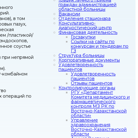
График личного приема
граждан администрацией
енного
областной больницы
арий.
Вакансии
нов), в том
Отделения стационара
Консультативно-
овых пазух,
диагностический центр
ческая
Финансовая деятельность
ем /пластикой/
Госзакупки
эндоскопов,
Ссылки на сайты по
енное соустье
конкурсам и тендерам по
ГЗ
Структура больницы
й при непрямой
Корпоративные документы
Удовлетворенность
м).
пациентов
Р-комбайном
Удовлетворенность
пациентов
Отзывы пациентов
Контролирующие органы
тво
РГУ «Департамент
х операций по
Комитета медицинского и
фармацевтического
контроля МЗ РК по
Восточно-Казахстанской
области»
Управление
здравоохранения
Восточно-Казахстанской
области