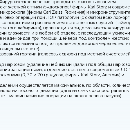
. Хирургическое лечение проводится с использованием
кт жесткой оптики /эндоскопов/ фирмы Karl Storz и соврем
 микроскопа (фирмы Carl Zeiss, Германия) и микроинструмент
новых операций при ЛОР патологии (с охватом всех лор-орга
 со вскрытием и расширением естественных соустий (гаймор
етчатого лабиринта), производится эндоскопическая хирурги
ни сложности и в любом её отделе, с последующим усилени
в и аденоидов при помощи шейвера под контролем жестких 
аляются инвазивно под контролем эндоскопов через естеств
 лицевом скелете).
зований гортани (голосовых связок) под местной анестезие
од наркозом (удаление небных миндалин под общим наркозо
дения за пациентами, отделение оснащено современным ЛО
скопами (0, 30 и 70 градусов, фирмы Karl Storz, Австрия) и
делении осуществляется максимальное, по области, количес
иологии носового дыхания (одна из самых распространенны
сте – малоинвазивные операции на околоносовых пазухах).