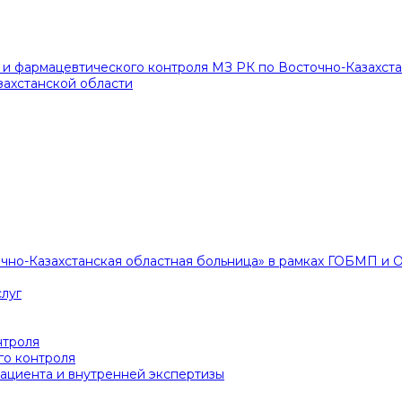
и фармацевтического контроля МЗ РК по Восточно-Казахста
захстанской области
очно-Казахстанская областная больница» в рамках ГОБМП и
луг
нтроля
го контроля
ациента и внутренней экспертизы