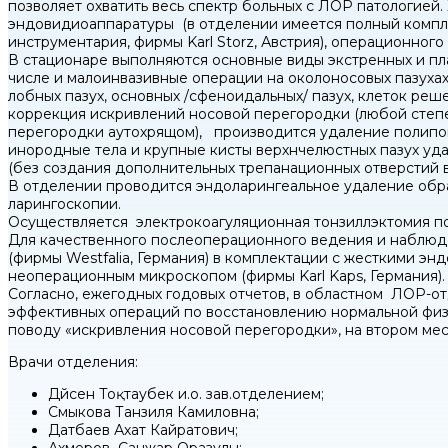
позволяет охватить весь спектр больных с ЛОР патологией
эндовидиоаппаратуры (в отделении имеется полный компле
инструментария, фирмы Karl Storz, Австрия), операционного
В стационаре выполняются основные виды экстренных и пла
числе и малоинвазивные операции на околоносовых пазухах
лобных пазух, основных /сфеноидальных/ пазух, клеток реш
коррекция искривлений носовой перегородки (любой степе
перегородки аутохрящом), производится удаление полипо
инородные тела и крупные кисты верхнчелюстных пазух уд
(без создания дополнительных трепанационных отверстий в
В отделении проводится эндоларингеальное удаление обра
ларингоскопии.
Осуществляется электрокоагуляционная тонзиллэктомия п
Для качественного послеоперационного ведения и наблю
(фирмы Westfalia, Германия) в комплектации с жесткими эндо
неоперационным микроскопом (фирмы Karl Kaps, Германия).
Согласно, ежегодных годовых отчетов, в областном ЛОР-от
эффективных операций по восстановлению нормальной физ
поводу «искривления носовой перегородки», на втором ме
Врачи отделения:
Дүйсен Тоқтаубек и.о. зав.отделением;
Смыкова Танзиля Камиловна;
Датбаев Ахат Кайратович;