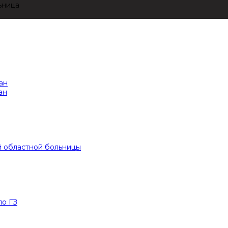
ьница
ан
ан
й областной больницы
по ГЗ