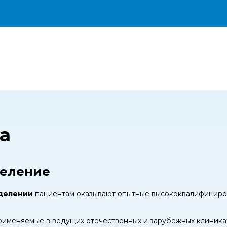
а
деление
делении
пациентам оказывают опытные высококвалифицир
рименяемые в ведущих отечественных и зарубежных клиниках