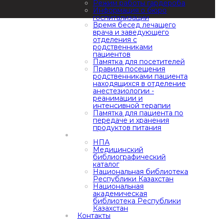
Режим работы гардероба
Информация о бюро
госпитализации
Время бесед лечащего
врача и заведующего
отделения с
родственниками
пациентов
Памятка для посетителей
Правила посещения
родственниками пациента
находящихся в отделение
анестезиологии -
реанимации и
интенсивной терапии
Памятка для пациента по
передаче и хранения
продуктов питания
НПА
Медицинский
библиографический
каталог
Национальная библиотека
Республики Казахстан
Национальная
академическая
библиотека Республики
Казахстан
Контакты