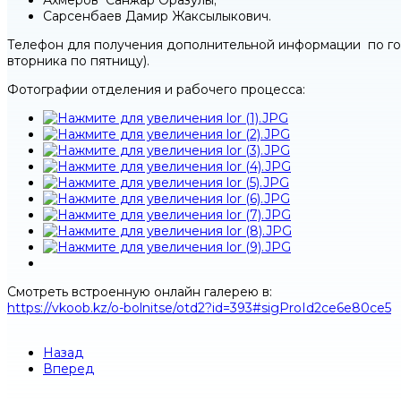
Ахмеров Санжар Оразулы;
Сарсенбаев Дамир Жаксылыкович.
Телефон для получения дополнительной информации по госпи
вторника по пятницу).
Фотографии отделения и рабочего процесса:
Смотреть встроенную онлайн галерею в:
https://vkoob.kz/o-bolnitse/otd2?id=393#sigProId2ce6e80ce5
Назад
Вперед