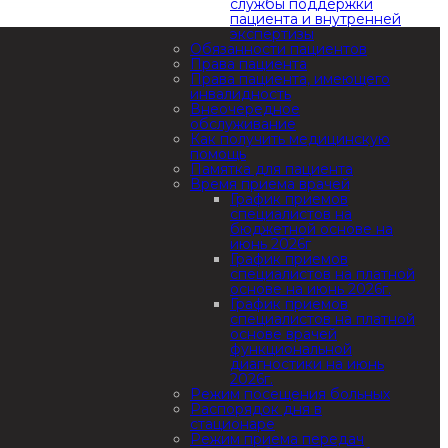
службы поддержки
пациента и внутренней
экспертизы
Обязанности пациентов
Права пациента
Права пациента, имеющего
инвалидность
Внеочередное
обслуживание
Как получить медицинскую
помощь
Памятка для пациента
Время приема врачей
График приемов
специалистов на
бюджетной основе на
июнь 2026г
График приемов
специалистов на платной
основе на июнь 2026г.
График приемов
специалистов на платной
основе врачей
функциональной
диагностики на июнь
2026г.
Режим посещения больных
Распорядок дня в
стационаре
Режим приема передач