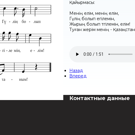
Қайырмасы:
Менің елім, менің елім,
Гүлің болып егілемін,
Жырың болып төгілемін, елім!
Туған жерім менің - Қазақста
Назад
Вперед
Контактные данные