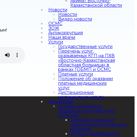
Акимат Восточно-
Казахстанской области
Новости
Новости
Видео новости
ОСМС
ЗОЖ
ным!
Антикоррупция
Наши врачи
Услуги
Государственные услуги
Перечень услуг,
оказываемых КГП на ПХВ
«Восточно-Казахстанская
областная больница» в
рамках ГОБМП и ОСМС
Платные услуги
Положение об оказании
платных медицинских
услуг
Дистанционные
медицинские услуги
Пациентам
Служба поддержки
пациентов и внутреннего
контроля
Служба поддержки
пациентов и внутреннего
контроля
Отчет о деятельности