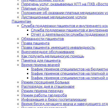
Перечень услуг, оказываемых КГП на ПХВ «Вост
Платные услуги
Положение об оказании платных медицинских ус
Дистанционные медицинские услуги
Пациентам
Служба поддержки пациентов и внутреннего ко
Служба поддержки пациентов и внутренне
Отчет о деятельности службы поддержки п
Обязанности пациентов
Права пациента
Права пациента, имеющего инвалидность
Внеочередное обслуживание
Как получить медицинскую помощь
Памятка для пациента
Время приема врачей
График приемов специалистов на бюджетно
График приемов специалистов на платной о
График приемов специалистов на платной о
Режим посещения больных
Распорядок дня в стационаре
Режим приема передач
Режим работы гардероба
Информация о бюро госпитализации
Время бесед лечащего врача и заведующего от