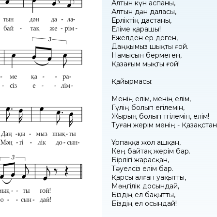
Алтын күн аспаны,
Алтын дән даласы,
Ерліктің дастаны,
Еліме қарашы!
Ежелден ер деген,
Даңқымыз шықты ғой.
Намысын бермеген,
Қазағым мықты ғой!
Қайырмасы:
Менің елім, менің елім,
Гүлің болып егілемін,
Жырың болып төгілемін, елім!
Туған жерім менің - Қазақста
Ұрпаққа жол ашқан,
Кең байтақ жерім бар.
Бірлігі жарасқан,
Тәуелсіз елім бар.
Қарсы алған уақытты,
Мәңгілік досындай,
Біздің ел бақытты,
Біздің ел осындай!