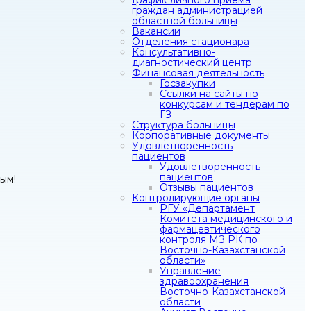
График личного приема
граждан администрацией
областной больницы
Вакансии
Отделения стационара
Консультативно-
диагностический центр
Финансовая деятельность
Госзакупки
Ссылки на сайты по
конкурсам и тендерам по
ГЗ
Структура больницы
Корпоративные документы
Удовлетворенность
пациентов
Удовлетворенность
пациентов
ным!
Отзывы пациентов
Контролирующие органы
РГУ «Департамент
Комитета медицинского и
фармацевтического
контроля МЗ РК по
Восточно-Казахстанской
области»
Управление
здравоохранения
Восточно-Казахстанской
области