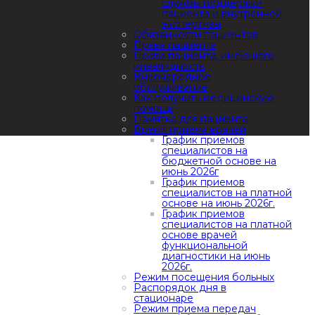
службы поддержки
пациента и внутренней
экспертизы
Обязанности пациентов
Права пациента
Права пациента, имеющего
инвалидность
Внеочередное
обслуживание
Как получить медицинскую
помощь
Памятка для пациента
Время приема врачей
График приемов
специалистов на
бюджетной основе на
июнь 2026г
График приемов
специалистов на платной
основе на июнь 2026г.
График приемов
специалистов на платной
основе врачей
функциональной
диагностики на июнь
2026г.
Режим посещения больных
Распорядок дня в
стационаре
Режим приема передач