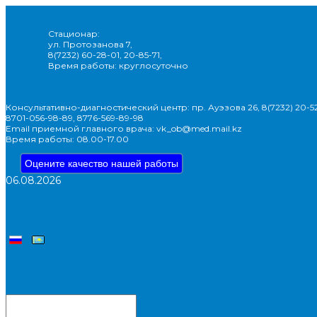
Стационар:
ул. Протозанова 7,
8(7232) 60-28-01, 20-85-71,
Время работы: круглосуточно
Консультативно-диагностический центр: пр. Ауэзова 26, 8(7232) 20-52
8701-056-98-89, 8776-569-89-98
Email приемной главного врача: vk_ob@med.mail.kz
Время работы: 08.00-17.00
Оцените качество нашей работы
06.08.2026