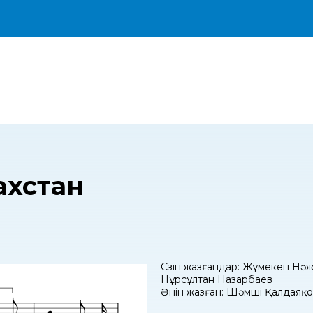
ахстан
Сөзін жазғандар: Жұмекен Нә
Нұрсұлтан Назарбаев
Әнін жазған: Шәмші Қалдаяқо