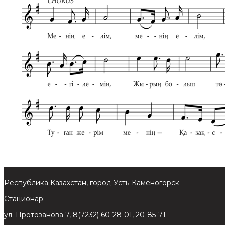
Республика Казахстан, город Усть-Каменогорск
Стационар:
ул. Протозанова 7, 8(7232) 60-28-01, 20-85-71