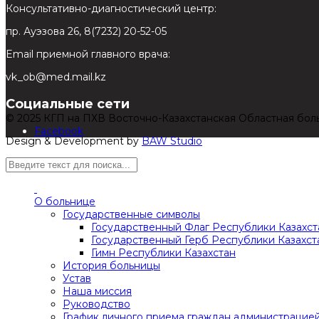
Консультативно-диагностический центр:
пр. Ауэзова 26, 8(7232) 20-52-05
Email приемной главного врача:
vk_ob@med.mail.kz
Социальные сети
© 2025 КГП на ПХВ Восточно-Казахстанская Областная бол
Facebook
Design & Development by
BAW Studio
О больнице
Государственные символы
Государственный Флаг Республики Казахст
Государственный Герб Республики Казахст
Гимн Республики Казахстан
История больницы
Устав
Наша миссия
Руководство
График личного приема граждан администрацие