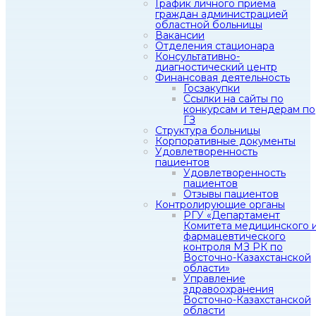
График личного приема
граждан администрацией
областной больницы
Вакансии
Отделения стационара
Консультативно-
диагностический центр
Финансовая деятельность
Госзакупки
Ссылки на сайты по
конкурсам и тендерам по
ГЗ
Структура больницы
Корпоративные документы
Удовлетворенность
пациентов
Удовлетворенность
пациентов
Отзывы пациентов
Контролирующие органы
РГУ «Департамент
Комитета медицинского 
фармацевтического
контроля МЗ РК по
Восточно-Казахстанской
области»
Управление
здравоохранения
Восточно-Казахстанской
области