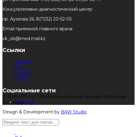
Консультативно-диагностический центр:
пр. Ауэзова 26, 8(7232) 20-52-05
Email приемной главного врача:
vk_ob@med.mail.kz
Ссылки
Главная
Блог
Галерея
ОСМС
Социальные сети
© 2025 КГП на ПХВ Восточно-Казахстанская Областная
больница
Facebook
Design & Development by
BAW Studio