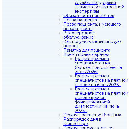
службы поддержки
пациента и внутренней
экспертизы
Обязанности пациентов
Права пациента
Права пациента, имеющего
инвалидность
Внеочередное
обслуживание
Как получить медицинскую
помощь
Памятка для пациента
Время приема врачей
График приемов
специалистов на
бюджетной основе на
июнь 2026г
График приемов
специалистов на платной
основе на июнь 2026г.
График приемов
специалистов на платной
основе врачей
функциональной
диагностики на июнь
2026г.
Режим посещения больных
Распорядок дня в
стационаре
Режим приема передач