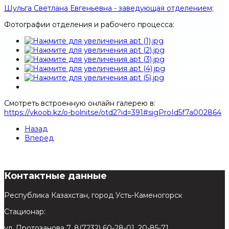
Шульга Светлана Евгеньевна - заведующая отделением;
Фотографии отделения и рабочего процесса:
Смотреть встроенную онлайн галерею в:
https://vkoob.kz/o-bolnitse/otd2?id=391#sigProId5f7a002864
Назад
Вперед
Контактные данные
Республика Казахстан, город Усть-Каменогорск
Стационар:
ул. Протозанова 7, 8(7232) 60-28-01, 20-85-71