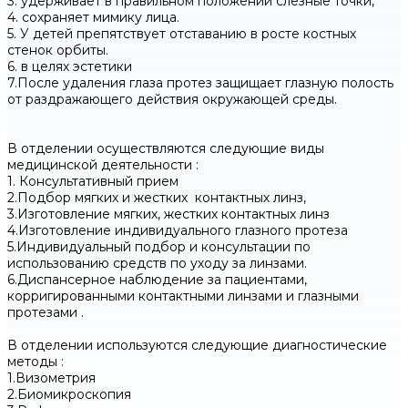
3. удерживает в правильном положении слезные точки,
4. сохраняет мимику лица.
5. У детей препятствует отставанию в росте костных
стенок орбиты.
6. в целях эстетики
7.После удаления глаза протез защищает глазную полость
от раздражающего действия окружающей среды.
В отделении осуществляются следующие виды
медицинской деятельности :
1. Консультативный прием
2.Подбор мягких и жестких контактных линз,
3.Изготовление мягких, жестких контактных линз
4.Изготовление индивидуального глазного протеза
5.Индивидуальный подбор и консультации по
использованию средств по уходу за линзами.
6.Диспансерное наблюдение за пациентами,
корригированными контактными линзами и глазными
протезами .
В отделении используются следующие диагностические
методы :
1.Визометрия
2.Биомикроскопия