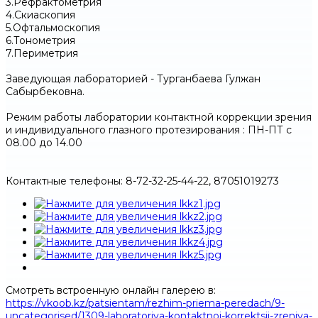
3.Рефрактометрия
4.Скиаскопия
5.Офтальмоскопия
6.Тонометрия
7.Периметрия
Заведующая лабораторией - Турганбаева Гулжан
Сабырбековна.
Режим работы лаборатории контактной коррекции зрения
и индивидуального глазного протезирования : ПН-ПТ c
08.00 до 14.00
Контактные телефоны: 8-72-32-25-44-22, 87051019273
Смотреть встроенную онлайн галерею в:
https://vkoob.kz/patsientam/rezhim-priema-peredach/9-
uncategorised/1309-laboratoriya-kontaktnoj-korrektsij-zreniya-