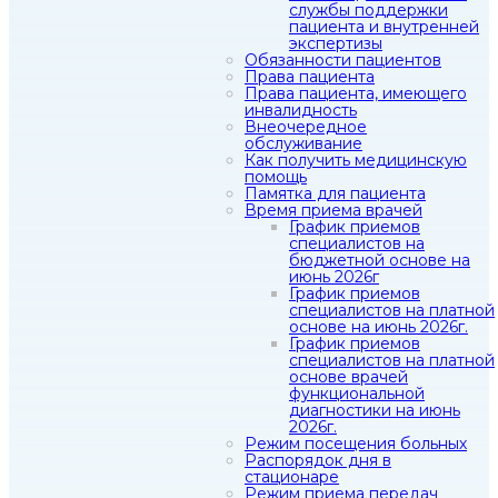
службы поддержки
пациента и внутренней
экспертизы
Обязанности пациентов
Права пациента
Права пациента, имеющего
инвалидность
Внеочередное
обслуживание
Как получить медицинскую
помощь
Памятка для пациента
Время приема врачей
График приемов
специалистов на
бюджетной основе на
июнь 2026г
График приемов
специалистов на платной
основе на июнь 2026г.
График приемов
специалистов на платной
основе врачей
функциональной
диагностики на июнь
2026г.
Режим посещения больных
Распорядок дня в
стационаре
Режим приема передач