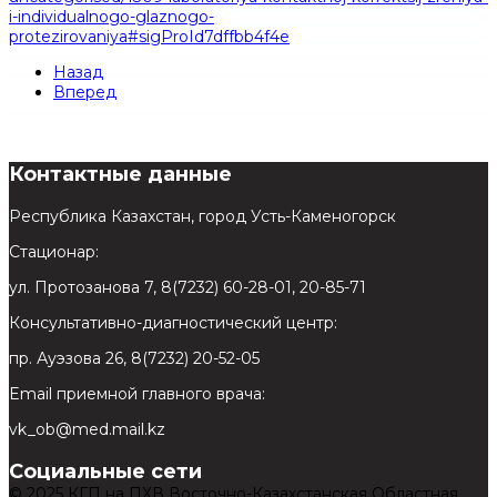
i-individualnogo-glaznogo-
protezirovaniya#sigProId7dffbb4f4e
Назад
Вперед
Контактные данные
Республика Казахстан, город Усть-Каменогорск
Стационар:
ул. Протозанова 7, 8(7232) 60-28-01, 20-85-71
Консультативно-диагностический центр:
пр. Ауэзова 26, 8(7232) 20-52-05
Email приемной главного врача:
vk_ob@med.mail.kz
Социальные сети
© 2025 КГП на ПХВ Восточно-Казахстанская Областная