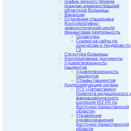
График личного приема
граждан администрацией
областной больницы
Вакансии
Отделения стационара
Консультативно-
диагностический центр
Финансовая деятельность
Госзакупки
Ссылки на сайты по
конкурсам и тендерам по
ГЗ
Структура больницы
Корпоративные документы
Удовлетворенность
пациентов
Удовлетворенность
пациентов
Отзывы пациентов
Контролирующие органы
РГУ «Департамент
Комитета медицинского 
фармацевтического
контроля МЗ РК по
Восточно-Казахстанской
области»
Управление
здравоохранения
Восточно-Казахстанской
области