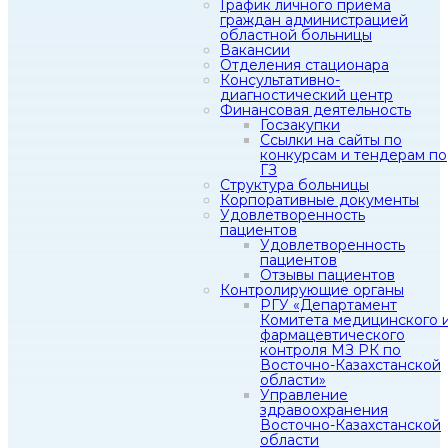
График личного приема
граждан администрацией
областной больницы
Вакансии
Отделения стационара
Консультативно-
диагностический центр
Финансовая деятельность
Госзакупки
Ссылки на сайты по
конкурсам и тендерам по
ГЗ
Структура больницы
Корпоративные документы
Удовлетворенность
пациентов
Удовлетворенность
пациентов
Отзывы пациентов
Контролирующие органы
РГУ «Департамент
Комитета медицинского 
фармацевтического
контроля МЗ РК по
Восточно-Казахстанской
области»
Управление
здравоохранения
Восточно-Казахстанской
области