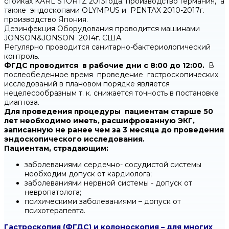
стойках KARL STORTZ 2013года. производство Германия, а
также эндоскопами OLYMPUS и PENTAX 2010-2017г.
производство Япония.
Дезинфекция Оборудования проводится машинами
JONSON&JONSON 2014г. США.
Регулярно проводится санитарно-бактериологический
контроль.
ФГДС проводится в рабочие дни с 8:00 до 12:00.
В
послеобеденное время проведение гастроскопических
исследований в плановом порядке является
нецелесообразным т. к. снижается точность в постановке
диагноза.
Для проведения процедуры пациентам старше 50
лет необходимо иметь, расшифрованную ЭКГ,
записанную не ранее чем за 3 месяца до проведения
эндоскопического исследования.
Пациентам, страдающим:
заболеваниями сердечно- сосудистой системы
необходим допуск от кардиолога;
заболеваниями нервной системы - допуск от
невропатолога;
психическими заболеваниями – допуск от
психотерапевта.
Гастроскопия (ФГДС) и колоноскопия – для многих