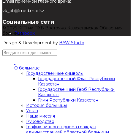
Email приемной главного врача:
vk_ob@med.mail.kz
Социальные сети
© 2025 КГП на ПХВ Восточно-Казахстанская Областная
больница
Facebook
Design & Development by
BAW Studio
О больнице
Государственные символы
Государственный Флаг Республики
Казахстан
Государственный Герб Республики
Казахстан
Гимн Республики Казахстан
История больницы
Устав
Наша миссия
Руководство
График личного приема граждан
администрацией областной больницы