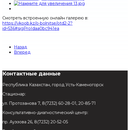
Смотреть встроенную онлайн галерею в:
https://vkoob.kz/o-bolnitse/otd2-2?
id=536#sigProIdaa0bc941ea
Назад
Вперед
Контактные данные
Республика Казахстан, город Усть-Каменогорск
Стационар:
ул. Протозанова 7, 8(7232) 60-28-01, 20-85-71
Консультативно-диагностический центр:
пр. Ауэзова 26, 8(7232) 20-52-05