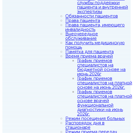
службы поддержки
пациента и внутренней
экспертизы
Обязанности пациентов
Права пациента
Права пациента, имеющего
инвалидность
Внеочередное
обслуживание
Как получить медицинскую
помощь
Памятка для пациента
Время приема врачей
График приемов
специалистов на
бюджетной основе на
июнь 2026г
График приемов
специалистов на платной
основе на июнь 2026г.
График приемов
специалистов на платной
основе врачей
функциональной
диагностики на июнь
2026г.
Режим посещения больных
Распорядок дня в
стационаре
Режим приема передач