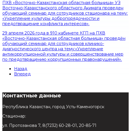
ПХВ «Восточно-Казахстанская областная больница» УЗ
Восточно-Казахстанского областного Акимата проведен
обучающий семинар для сотрудников стационара на тему:
«Укрепление культуры добропорядочности и
предотвращение конфликта интересов».
29 апреля 2026 года в 910 кабинете КГП на ПХВ
«Восточно-Казахстанская областная больница» проведён
обучающий семинар для сотрудников клинико-
диагностического центра на тему:«Укрепление
антикоррупционной культуры и совершенствование мер
по предотвращению коррупционных правонарушений».
Назад
Вперед
Контактные данные
Республика Казахстан, город Усть-Каменогорск
Стационар:
ул. Протозанова 7, 8(7232) 60-28-01, 20-85-71