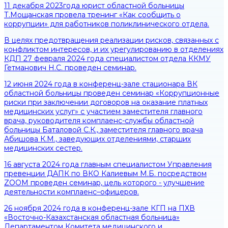
11 декабря 2023года юрист областной больницы
Т.Мощанская провела тренинг «Как сообщить о
коррупции» для работников поликлинического отдела.
В целях предотвращения реализации рисков, связанных с
конфликтом интересов, и их урегулированию в отделениях
КДП 27 февраля 2024 года специалистом отдела ККМУ
Гетманович Н.С. проведен семинар.
12 июня 2024 года в конференц-зале стационара ВК
областной больницы проведен семинар «Коррупционные
риски при заключении договоров на оказание платных
медицинских услуг» с участием заместителя главного
врача, руководителя комплаенс-службы областной
больницы Баталовой С.К., заместителя главного врача
Абишова К.М., заведующих отделениями, старших
медицинских сестер.
16 августа 2024 года главным специалистом Управления
превенции ДАПК по ВКО Калиевым М.Б. посредством
ZOOM проведен семинар, цель которого - улучшение
деятельности комплаенс–офицеров.
26 ноября 2024 года в конференц-зале КГП на ПХВ
«Восточно-Казахстанская областная больница»
Департаментом Комитета медицинского и