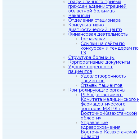
График личного приема
граждан администрацией
областной больницы
Вакансии
Отделения стационара
Консультативно-
диагностический центр
Финансовая деятельность
Госзакупки
Ссылки на сайты по
конкурсам и тендерам по
ГЗ
Структура больницы
Корпоративные документы
Удовлетворенность
пациентов
Удовлетворенность
пациентов
Отзывы пациентов
Контролирующие органы
РГУ «Департамент
Комитета медицинского 
фармацевтического
контроля МЗ РК по
Восточно-Казахстанской
области»
Управление
здравоохранения
Восточно-Казахстанской
области