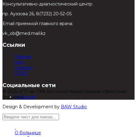
Консультативно-диагностический центр:
пр. Ауэзова 26, 8(7232) 20-52-05
Email приемной главного врача:
vk_ob@med.mail.kz
Ссылки
Главная
Блог
Галерея
ОСМС
Социальные сети
© 2025 КГП на ПХВ Восточно-Казахстанская Областная
больница
Facebook
Design & Development by
BAW Studio
О больнице