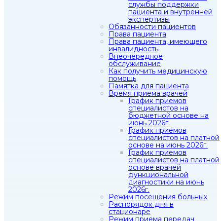
службы поддержки
пациента и внутренней
экспертизы
Обязанности пациентов
Права пациента
Права пациента, имеющего
инвалидность
Внеочередное
обслуживание
Как получить медицинскую
помощь
Памятка для пациента
Время приема врачей
График приемов
специалистов на
бюджетной основе на
июнь 2026г
График приемов
специалистов на платной
основе на июнь 2026г.
График приемов
специалистов на платной
основе врачей
функциональной
диагностики на июнь
2026г.
Режим посещения больных
Распорядок дня в
стационаре
Режим приема передач