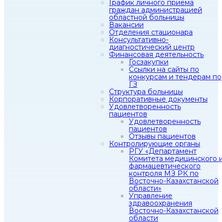
График личного приема
граждан администрацией
областной больницы
Вакансии
Отделения стационара
Консультативно-
диагностический центр
Финансовая деятельность
Госзакупки
Ссылки на сайты по
конкурсам и тендерам по
ГЗ
Структура больницы
Корпоративные документы
Удовлетворенность
пациентов
Удовлетворенность
пациентов
Отзывы пациентов
Контролирующие органы
РГУ «Департамент
Комитета медицинского 
фармацевтического
контроля МЗ РК по
Восточно-Казахстанской
области»
Управление
здравоохранения
Восточно-Казахстанской
области