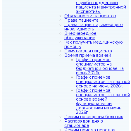
службы поддержки
пациента и внутренней
экспертизы
Обязанности пациентов
Права пациента
Права пациента, имеющего
инвалидность
Внеочередное
обслуживание
Как получить медицинскую
помощь
Памятка для пациента
Время приема врачей
График приемов
специалистов на
бюджетной основе на
июнь 2026г
График приемов
специалистов на платной
основе на июнь 2026г.
График приемов
специалистов на платной
основе врачей
функциональной
диагностики на июнь
2026г.
Режим посещения больных
Распорядок дня в
стационаре
Режим приема передач