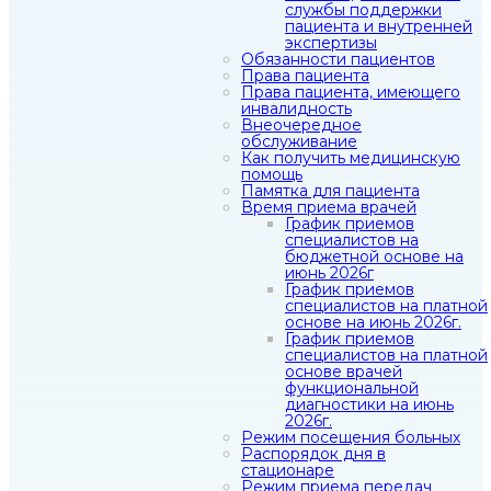
службы поддержки
пациента и внутренней
экспертизы
Обязанности пациентов
Права пациента
Права пациента, имеющего
инвалидность
Внеочередное
обслуживание
Как получить медицинскую
помощь
Памятка для пациента
Время приема врачей
График приемов
специалистов на
бюджетной основе на
июнь 2026г
График приемов
специалистов на платной
основе на июнь 2026г.
График приемов
специалистов на платной
основе врачей
функциональной
диагностики на июнь
2026г.
Режим посещения больных
Распорядок дня в
стационаре
Режим приема передач