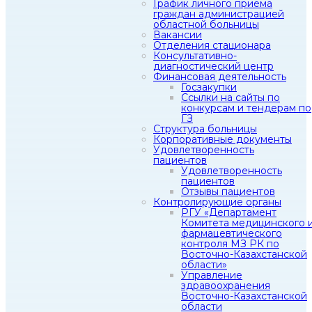
График личного приема
граждан администрацией
областной больницы
Вакансии
Отделения стационара
Консультативно-
диагностический центр
Финансовая деятельность
Госзакупки
Ссылки на сайты по
конкурсам и тендерам по
ГЗ
Структура больницы
Корпоративные документы
Удовлетворенность
пациентов
Удовлетворенность
пациентов
Отзывы пациентов
Контролирующие органы
РГУ «Департамент
Комитета медицинского 
фармацевтического
контроля МЗ РК по
Восточно-Казахстанской
области»
Управление
здравоохранения
Восточно-Казахстанской
области