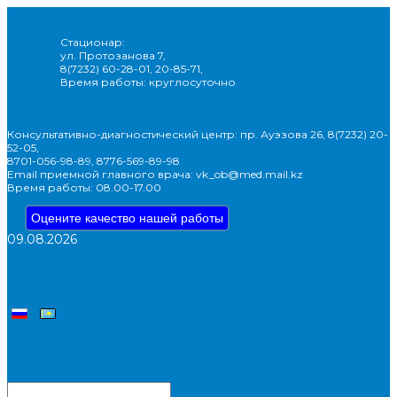
Стационар:
ул. Протозанова 7,
8(7232) 60-28-01, 20-85-71,
Время работы: круглосуточно
Консультативно-диагностический центр: пр. Ауэзова 26, 8(7232) 20-
52-05,
8701-056-98-89, 8776-569-89-98
Email приемной главного врача: vk_ob@med.mail.kz
Время работы: 08.00-17.00
Оцените качество нашей работы
09.08.2026