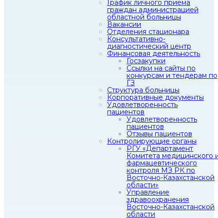
График личного приема
граждан администрацией
областной больницы
Вакансии
Отделения стационара
Консультативно-
диагностический центр
Финансовая деятельность
Госзакупки
Ссылки на сайты по
конкурсам и тендерам по
ГЗ
Структура больницы
Корпоративные документы
Удовлетворенность
пациентов
Удовлетворенность
пациентов
Отзывы пациентов
Контролирующие органы
РГУ «Департамент
Комитета медицинского 
фармацевтического
контроля МЗ РК по
Восточно-Казахстанской
области»
Управление
здравоохранения
Восточно-Казахстанской
области