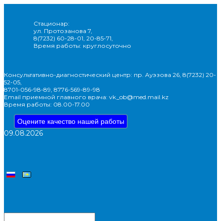
Стационар:
ул. Протозанова 7,
8(7232) 60-28-01, 20-85-71,
Время работы: круглосуточно
Консультативно-диагностический центр: пр. Ауэзова 26, 8(7232) 20-
52-05,
8701-056-98-89, 8776-569-89-98
Email приемной главного врача: vk_ob@med.mail.kz
Время работы: 08.00-17.00
Оцените качество нашей работы
09.08.2026