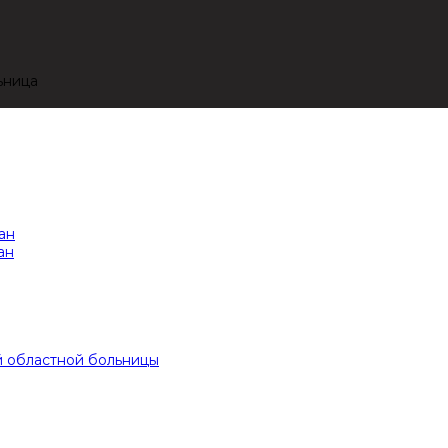
ьница
ан
ан
й областной больницы