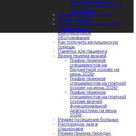
службы поддержки
пациента и внутренней
экспертизы
Обязанности пациентов
Права пациента
Права пациента, имеющего
инвалидность
Внеочередное
обслуживание
Как получить медицинскую
помощь
Памятка для пациента
Время приема врачей
График приемов
специалистов на
бюджетной основе на
июнь 2026г
График приемов
специалистов на платной
основе на июнь 2026г.
График приемов
специалистов на платной
основе врачей
функциональной
диагностики на июнь
2026г.
Режим посещения больных
Распорядок дня в
стационаре
Режим приема передач