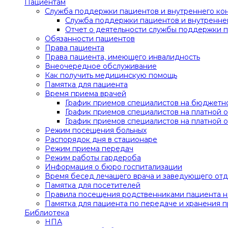
Пациентам
Служба поддержки пациентов и внутреннего ко
Служба поддержки пациентов и внутренне
Отчет о деятельности службы поддержки п
Обязанности пациентов
Права пациента
Права пациента, имеющего инвалидность
Внеочередное обслуживание
Как получить медицинскую помощь
Памятка для пациента
Время приема врачей
График приемов специалистов на бюджетно
График приемов специалистов на платной о
График приемов специалистов на платной о
Режим посещения больных
Распорядок дня в стационаре
Режим приема передач
Режим работы гардероба
Информация о бюро госпитализации
Время бесед лечащего врача и заведующего от
Памятка для посетителей
Правила посещения родственниками пациента на
Памятка для пациента по передаче и хранения 
Библиотека
НПА