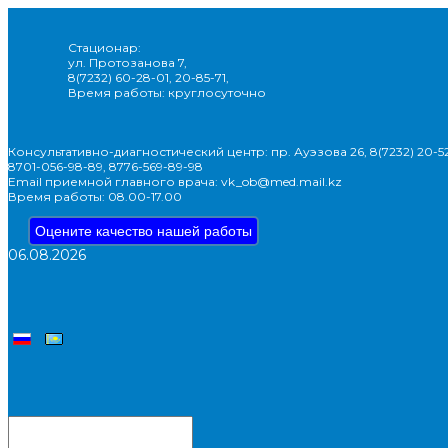
Стационар:
ул. Протозанова 7,
8(7232) 60-28-01, 20-85-71,
Время работы: круглосуточно
Консультативно-диагностический центр: пр. Ауэзова 26, 8(7232) 20-52
8701-056-98-89, 8776-569-89-98
Email приемной главного врача: vk_ob@med.mail.kz
Время работы: 08.00-17.00
Оцените качество нашей работы
06.08.2026