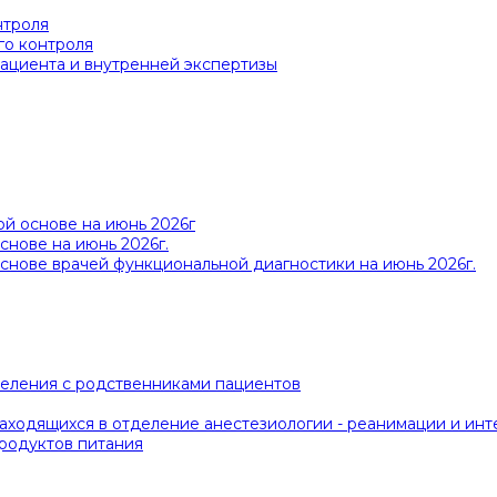
нтроля
го контроля
ациента и внутренней экспертизы
й основе на июнь 2026г
снове на июнь 2026г.
снове врачей функциональной диагностики на июнь 2026г.
деления с родственниками пациентов
ходящихся в отделение анестезиологии - реанимации и инт
продуктов питания