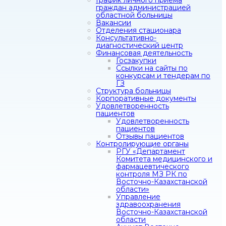
График личного приема
граждан администрацией
областной больницы
Вакансии
Отделения стационара
Консультативно-
диагностический центр
Финансовая деятельность
Госзакупки
Ссылки на сайты по
конкурсам и тендерам по
ГЗ
Структура больницы
Корпоративные документы
Удовлетворенность
пациентов
Удовлетворенность
пациентов
Отзывы пациентов
Контролирующие органы
РГУ «Департамент
Комитета медицинского и
фармацевтического
контроля МЗ РК по
Восточно-Казахстанской
области»
Управление
здравоохранения
Восточно-Казахстанской
области