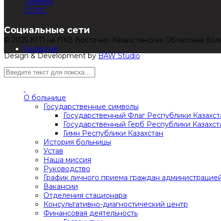
Галерея
ОСМС
Социальные сети
© 2025 КГП на ПХВ Восточно-Казахстанская Областная бол
Facebook
Design & Development by
BAW Studio
О больнице
Государственные символы
Государственный Флаг Республики Казахст
Государственный Герб Республики Казахст
Гимн Республики Казахстан
История больницы
Устав
Наша миссия
Руководство
График личного приема граждан администрацие
Вакансии
Отделения стационара
Консультативно-диагностический центр
Финансовая деятельность