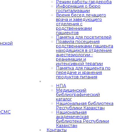
Режим работы гардероба
Информация о бюро
госпитализации
Время бесед лечащего
врача и заведующего
отделения с
родственниками
пациентов
Памятка для посетителей
Правила посещения
анской
родственниками пациента
находящихся в отделение
анестезиологии -
реанимации и
интенсивной терапии
Памятка для пациента по
передаче и хранения
продуктов питания
НПА
Медицинский
библиографический
каталог
Национальная библиотека
Республики Казахстан
 ОСМС
Национальная
академическая
библиотека Республики
Казахстан
Контакты