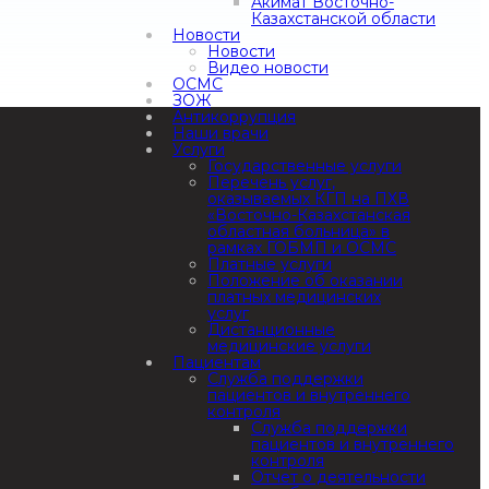
Акимат Восточно-
Казахстанской области
Новости
Новости
Видео новости
ОСМС
ЗОЖ
Антикоррупция
Наши врачи
Услуги
Государственные услуги
Перечень услуг,
оказываемых КГП на ПХВ
«Восточно-Казахстанская
областная больница» в
рамках ГОБМП и ОСМС
Платные услуги
Положение об оказании
платных медицинских
услуг
Дистанционные
медицинские услуги
Пациентам
Служба поддержки
пациентов и внутреннего
контроля
Служба поддержки
пациентов и внутреннего
контроля
Отчет о деятельности