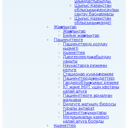
ұйымдастырылды.
Шығыс-Қазақстан
облысының денсаулық
сақтау басқармасы
Шығыс Қазақстан
облысының әкімдігі
Жаңалықтар
Жаңалықтар
Бейне жаңалықтар
Пациенттерге
Пациенттерді қолдау
қызметі
Қызметтер
Дәрігерлердің қабылдау
уақыты
Науқастарға режимін
келуге
Стационар күнінің режимі
Пациенттердің міндеттері
Гардеробтың жұмыс режимі
КТ және МРТ үшін квотаны
қалай алуға
Пациенттерге арналған
жаднама
Емдеуге жатқызу бюросы
туралы ақпарат
Пациенттің құқықтары
Медициналық көмекті
қалай алуға болады
Қызметтер