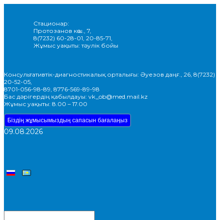
Стационар:
Протозанов көш., 7,
8(7232) 60-28-01, 20-85-71,
Жұмыс уақыты: тәулік бойы
Консультативтік-диагностикалық орталығы: Әуезов даңғ., 26, 8(7232)
20-52-05,
8701-056-98-89, 8776-569-89-98
Бас дәрігердің қабылдауы: vk_ob@med.mail.kz
Жұмыс уақыты: 8.00 – 17.00
Біздің жұмысымыздың сапасын бағалаңыз
09.08.2026