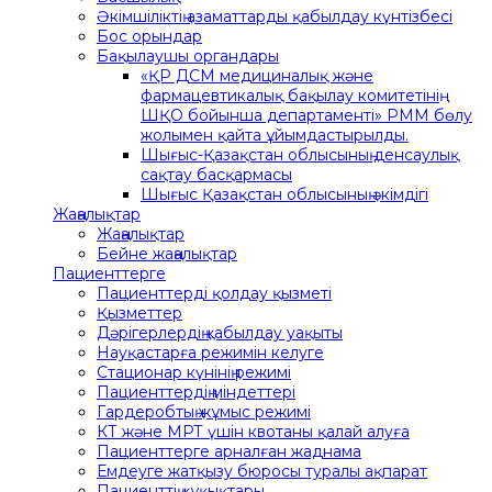
Әкімшіліктің азаматтарды қабылдау күнтізбесі
Бос орындар
Бақылаушы органдары
«ҚР ДСМ медициналық және
фармацевтикалық бақылау комитетінің
ШҚО бойынша департаменті» РММ бөлу
жолымен қайта ұйымдастырылды.
Шығыс-Қазақстан облысының денсаулық
сақтау басқармасы
Шығыс Қазақстан облысының әкімдігі
Жаңалықтар
Жаңалықтар
Бейне жаңалықтар
Пациенттерге
Пациенттерді қолдау қызметі
Қызметтер
Дәрігерлердің қабылдау уақыты
Науқастарға режимін келуге
Стационар күнінің режимі
Пациенттердің міндеттері
Гардеробтың жұмыс режимі
КТ және МРТ үшін квотаны қалай алуға
Пациенттерге арналған жаднама
Емдеуге жатқызу бюросы туралы ақпарат
Пациенттің құқықтары