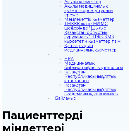
Ақылы қызметтер
Ақылы медициналық
қызмет көрсету туралы
ереже
Мемлекеттік қызметтер
ТМККК және МӘМС
шеңберінде "Шығыс
Қазақстан облыстық
ауруханасы" ШЖҚ КМК
көрсететін қызметтер тізімі
Қашықтықтан
медициналық қызметтер
НҚА
Медициналық
библиографиялық каталогы
Қазақстан
Республикасының ұлттық
кітапханасы
Қазақстан
Республикасының Ұлттық
академиялық кітапханасы
Байланыс
Пациенттердің
міндеттері