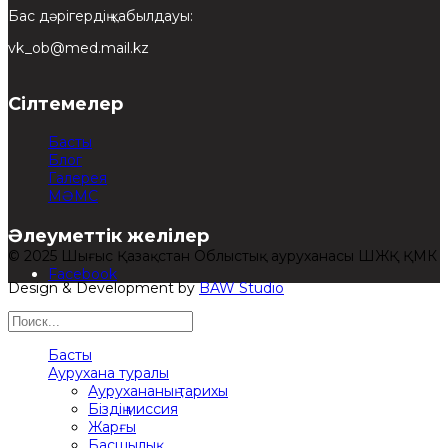
Бас дәрігердің қабылдауы:
vk_ob@med.mail.kz
Сілтемелер
Басты
Блог
Галерея
МӘМС
Әлеуметтік желілер
© 2025 Шығыс Қазақстан Облыстық ауруханасы ШЖҚ ҚМК
Facebook
Design & Development by
BAW Studio
Басты
Аурухана туралы
Аурухананың тарихы
Біздің миссия
Жарғы
Басшылық