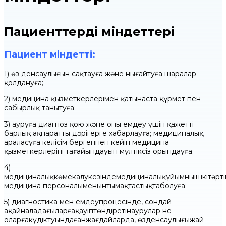
Пациенттердің міндеттері
Пациент міндетті:
1) өз денсаулығын сақтауға және нығайтуға шаралар
қолдануға;
2) медицина қызметкерлерімен қатынаста құрмет пен
сабырлық танытуға;
3) ауруға диагноз қою және оны емдеу үшін қажетті
барлық ақпаратты дәрігерге хабарлауға; медициналық
араласуға келісім бергеннен кейін медицина
қызметкерлерінің тағайындауын мүлтіксіз орындауға;
4)
медициналықкөмекалукезіндемедициналықұйымныңішкітәрті
медицина персоналыменынтымақтастықтаболуға;
5) диагностика мен емдеупроцесінде, сондай-
ақайналадағыларғақауіптөндіретінаурулар не
оларғакүдіктуындағанжағдайларда, өзденсаулығыжай-