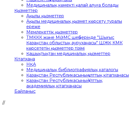
Медициналық көмекті қалай алуға болады
Қызметтер
Ақылы қызметтер
Ақылы медициналық қызмет көрсету туралы
ереже
Мемлекеттік қызметтер
ТМККК және МӘМС шеңберінде "Шығыс
Қазақстан облыстық ауруханасы" ШЖҚ КМК
көрсететін қызметтер тізімі
Қашықтықтан медициналық қызметтер
Кітапхана
НҚА
Медициналық библиографиялық каталогы
Қазақстан Республикасының ұлттық кітапханасы
Қазақстан Республикасының Ұлттық
академиялық кітапханасы
Байланыс
//