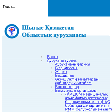
Басты
Аурухана туралы
Аурухананың тарихы
Біздің миссия
Жарғы
Басшылық
Әкімшіліктің азаматтарды
қабылдау күнтізбесі
Бос орындар
Бақылаушы органдары
«ҚР ДСМ медициналық
және фармацевтикалық
бақылау комитетінің ШҚО
бойынша департаменті»
РММ бөлу жолымен қайт