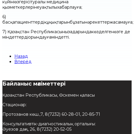
күйініңөзгерісітуралы медицина
қызметкерлерінеуақтылыхабарлауға;
6)
басқапациенттердіңқұқықтарынбұзатынәрекеттержасамауға;
7) Қазақстан Республикасыныңзаңдарындакөзделгенөзге де
міндеттердіорындауғаміндетті.
Назад
Вперёд
Байланыс мәліметтері
Қазақстан Республикасы, Өскемен қаласы
Стационар:
Протозанов көш.,7, 8(7232) 60-28-01, 20-85-71
Консультативтік-диагностикалық орталығы:
Әуезов даңғ., 26, 8(7232) 20-52-05