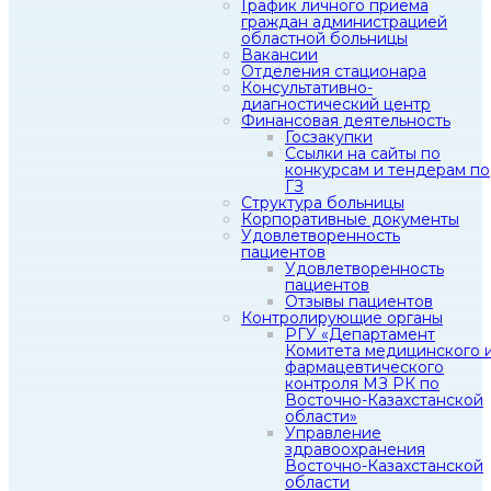
График личного приема
граждан администрацией
областной больницы
Вакансии
Отделения стационара
Консультативно-
диагностический центр
Финансовая деятельность
Госзакупки
Ссылки на сайты по
конкурсам и тендерам по
ГЗ
Структура больницы
Корпоративные документы
Удовлетворенность
пациентов
Удовлетворенность
пациентов
Отзывы пациентов
Контролирующие органы
РГУ «Департамент
Комитета медицинского 
фармацевтического
контроля МЗ РК по
Восточно-Казахстанской
области»
Управление
здравоохранения
Восточно-Казахстанской
области