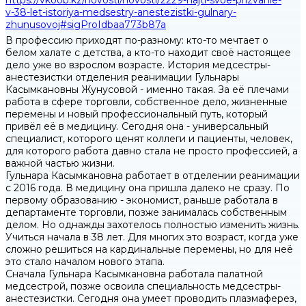
https://vkoob.kz/novosti/novosti/2229-najti-svoe-prizvanie-
v-38-let-istoriya-medsestry-anestezistki-gulnary-
zhunusovoj#sigProIdbaa773b87a
В профессию приходят по-разному: кто-то мечтает о
белом халате с детства, а кто-то находит своё настоящее
дело уже во взрослом возрасте. История медсестры-
анестезистки отделения реанимации Гульнары
Касымкановны Жунусовой - именно такая. За её плечами
работа в сфере торговли, собственное дело, жизненные
перемены и новый профессиональный путь, который
привёл её в медицину. Сегодня она - универсальный
специалист, которого ценят коллеги и пациенты, человек,
для которого работа давно стала не просто профессией, а
важной частью жизни.
Гульнара Касымкановна работает в отделении реанимации
с 2016 года. В медицину она пришла далеко не сразу. По
первому образованию - экономист, раньше работала в
департаменте торговли, позже занималась собственным
делом. Но однажды захотелось полностью изменить жизнь.
Учиться начала в 38 лет. Для многих это возраст, когда уже
сложно решиться на кардинальные перемены, но для неё
это стало началом нового этапа.
Сначала Гульнара Касымкановна работала палатной
медсестрой, позже освоила специальность медсестры-
анестезистки. Сегодня она умеет проводить плазмаферез,